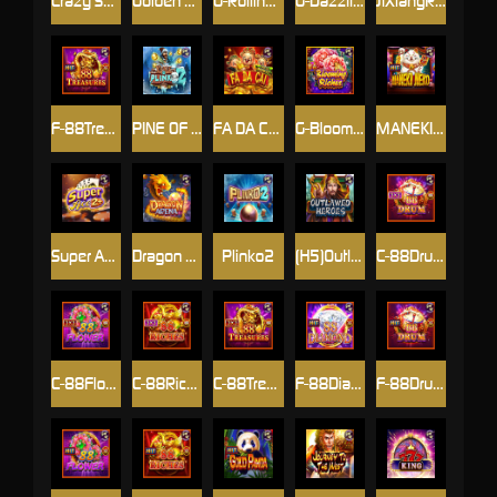
Crazy Sheep
Golden 777(H5)
G-RollingRiches
G-DazzlingDiamond
JiXiangRuYi(H5)
F-88Treasures(H5)
PINE OF PLINKO 2
FA DA CAI(H5)
G-BloomingRiches
MANEKI NEKO(H5)
Super Ace2+
Dragon Arena
Plinko2
(H5)Outlawed Heroes
C-88Drum(H5)
C-88Flower(H5)
C-88Riches(H5)
C-88Treasures(H5)
F-88Diamond(H5)
F-88Drum(H5)