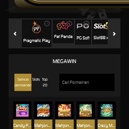
i
i
i
i
i
Facha
Fat Panda
Slot88 x PP
PG Soft
Pragmatic Play
MEGAWIN
Semua
Slots
Top
permainan
20
Candy Paradise 2048
Mahjong Hit +
Mahjong Hit
Mahjong Hit 2
Crazy Mahjong