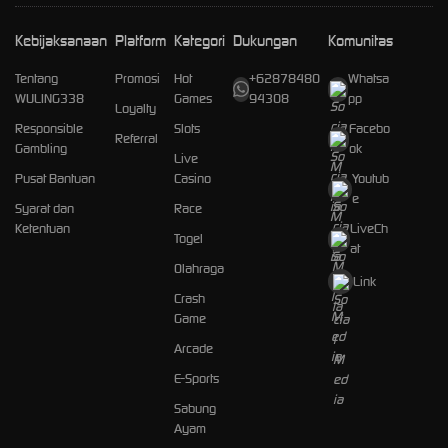
Kebijaksanaan
Platform
Kategori
Dukungan
Komunitas
Tentang
Promosi
Hot
+62878480
Whatsa
WULING338
Games
94308
pp
Loyalty
Responsible
Slots
Facebo
Referral
Gambling
ok
Live
Pusat Bantuan
Casino
Youtub
e
Syarat dan
Race
Ketentuan
LiveCh
Togel
at
Olahraga
Link
Crash
Game
Arcade
E-Sports
Sabung
Ayam