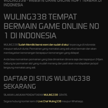
WULING338 - WEBSITE GAME ONLINE NO#1 TERBAIK DI
INDONESIA
WULING338 TEMPAT
BERMAIN GAME ONLINE NO
1 DI INDONESIA
WULING338
Sudah Memiliki lisensi resmi dan sudah di akui
terpercaya di indonesia
maupun seluruh dunia. Permainan yang memakai uang asli untuk bermain dan akan
membayarkan kemenangan berapapun kemenangan yang didapat.
Anda bisa memainkan permainan yang bisa dimainkan dimana saja dan kapanpun 24jam.
Gabung ke permainan slot yang mudah menang dan pasti akan mendapatkan jackpot
langsung memakai uang asli.
DAFTAR DI SITUS WULING338
SEKARANG
SILAKAN LAKUKAN PENDAFTARAN
WULING338
GRATIS.
Segera hubungi kontak kami di
Live Chat Wuling338
maupun Whatsapp.