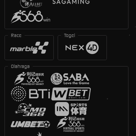
Race
Togel
Olahraga