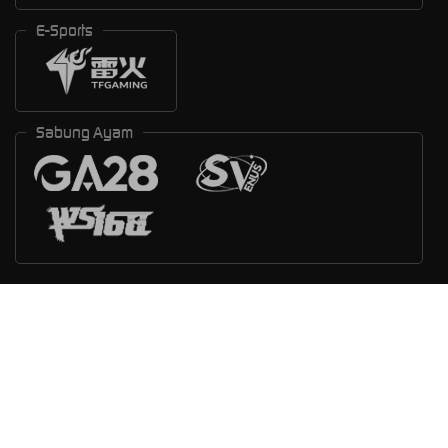
E-Sports
Sabung Ayam