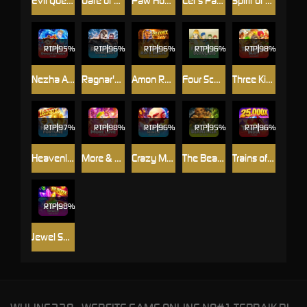
Evil Queen Cauldron
Gate of Ninja
Paw House 2
Let's Party
Spirit of Nine Tails
RTP
95%
RTP
96%
RTP
96%
RTP
96%
RTP
98%
Nezha And The Dragon Emperor
Ragnar's Conquest
Amon Ra's Relic
Four Scholars
Three Kingdoms Slot
RTP
97%
RTP
98%
RTP
96%
RTP
95%
RTP
96%
Heavenly Fortune
More & More Love
Crazy Miner
The Beanstalk
Trains of India
RTP
98%
Jewel Space