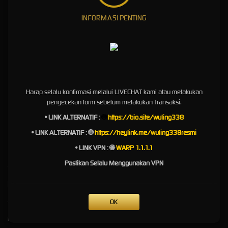
WULING338
Sudah Memiliki lisensi resmi dan sudah di akui
terpercaya di indonesia
INFORMASI PENTING
maupun seluruh dunia. Permainan yang memakai uang asli untuk bermain dan akan
membayarkan kemenangan berapapun kemenangan yang didapat.
Anda bisa memainkan permainan yang bisa dimainkan dimana saja dan kapanpun 24jam.
Gabung ke permainan slot yang mudah menang dan pasti akan mendapatkan jackpot
langsung memakai uang asli.
DAFTAR DI SITUS WULING338
Harap selalu konfirmasi melalui LIVECHAT kami atau melakukan
SEKARANG
pengecekan form sebelum melakukan Transaksi.
• LINK ALTERNATIF :
🌐
https://bio.site/wuling338
SILAKAN LAKUKAN PENDAFTARAN
WULING338
GRATIS.
• LINK ALTERNATIF : 🌐
https://heylink.me/wuling338resmi
Segera hubungi kontak kami di
Live Chat Wuling338
maupun Whatsapp.
• LINK VPN : 🌐
WARP 1.1.1.1
Pastikan Selalu Menggunakan VPN
Kebijaksanaan
Platform
OK
Tentang WULING338
Promosi
Responsible Gambling
Loyalty