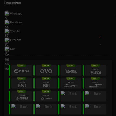
Komunitas
Whatsapp
Facebook
Youtube
LiveChat
Link