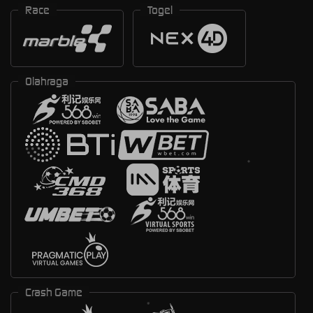
Race
Togel
Olahraga
Crash Game