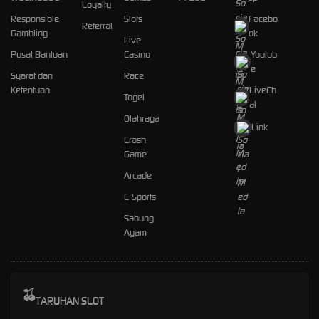
Loyalty
Responsible
Slots
Facebo
Referral
Gambling
ok
Live
Pusat Bantuan
Casino
Youtub
e
Syarat dan
Race
Ketentuan
LiveCh
Togel
at
Olahraga
Link
Crash
Game
Arcade
E-Sports
Sabung
Ayam
TARUHAN SLOT