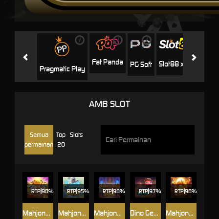
i
i
i
i
i
Facha
Fat Panda
Slot88 x PP
PG Soft
Pragmatic Play
AMB SLOT
Semua
Top
Slots
permainan
20
RTP
98%
RTP
95%
RTP
98%
RTP
97%
RTP
98%
Mahjong Legend
Mahjong of the White Tiger
Mahjong Legend Xmas
Dino Gems
Mahjong Legacy