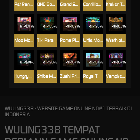
Pet Ranger
ONE Boxing
Grand Shine
Centillion Gods
Kraken Treasure
RTP
81%
RTP
85%
RTP
82%
RTP
95%
RTP
83%
Moe Moe Cute
Tiki Paradise
Roma Plus
Little Monster
Wrath of Egypt
RTP
94%
RTP
90%
RTP
84%
RTP
84%
RTP
84%
Hungry Krahung
Shiba Mogul
Zushi Prime
Royal Thai Dessert
Vampire Hunter
WULING338 - WEBSITE GAME ONLINE NO#1 TERBAIK DI
INDONESIA
WULING338 TEMPAT