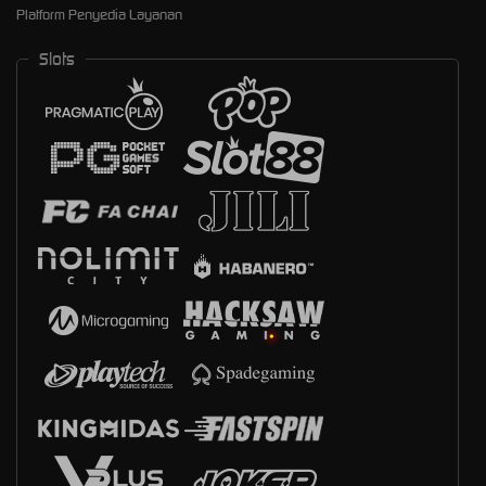
Platform Penyedia Layanan
Slots