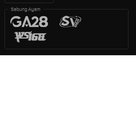
Sabung Ayam