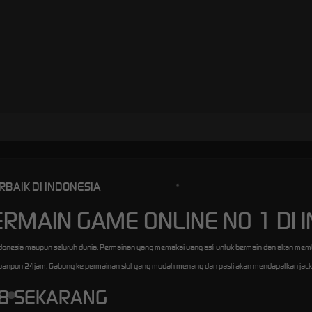
BAIK DI INDONESIA
MAIN GAME ONLINE NO 1 DI 
indonesia maupun seluruh dunia. Permainan yang memakai uang asli untuk bermain dan akan 
panpun 24jam. Gabung ke permainan slot yang mudah menang dan pasti akan mendapatkan jackp
38 SEKARANG