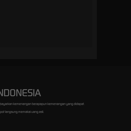
INDONESIA
membayarkan kemenangan berapapun kemenangan yang didapat.
ot langsung memakai uang asli.