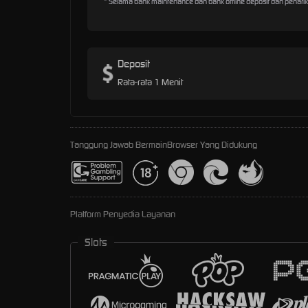
* Selama bank maintenance dan bank offline deposit dan penarik
Deposit
Rata-rata 1 Menit
Tanggung Jawab Bermain
Browser Yang Didukung
Platform Penyedia Layanan
Slots