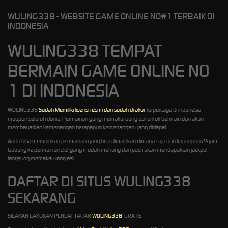
WULING338 - WEBSITE GAME ONLINE NO#1 TERBAIK DI
INDONESIA
WULING338 TEMPAT
BERMAIN GAME ONLINE NO
1 DI INDONESIA
WULING338
Sudah Memiliki lisensi resmi dan sudah di akui
terpercaya di indonesia
maupun seluruh dunia. Permainan yang memakai uang asli untuk bermain dan akan
membayarkan kemenangan berapapun kemenangan yang didapat.
Anda bisa memainkan permainan yang bisa dimainkan dimana saja dan kapanpun 24jam.
Gabung ke permainan slot yang mudah menang dan pasti akan mendapatkan jackpot
langsung memakai uang asli.
DAFTAR DI SITUS WULING338
SEKARANG
SILAKAN LAKUKAN PENDAFTARAN
WULING338
GRATIS.