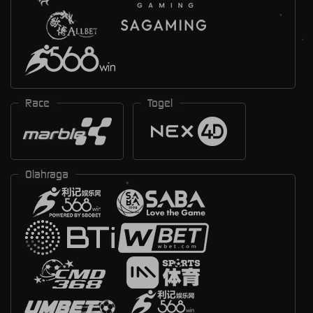
Race
Togel
Olahraga