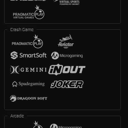
Crash Game
Arcade