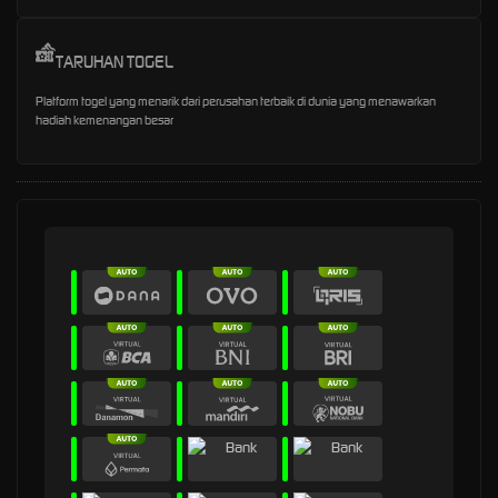
TARUHAN TOGEL
Platform togel yang menarik dari perusahan terbaik di dunia yang menawarkan
hadiah kemenangan besar