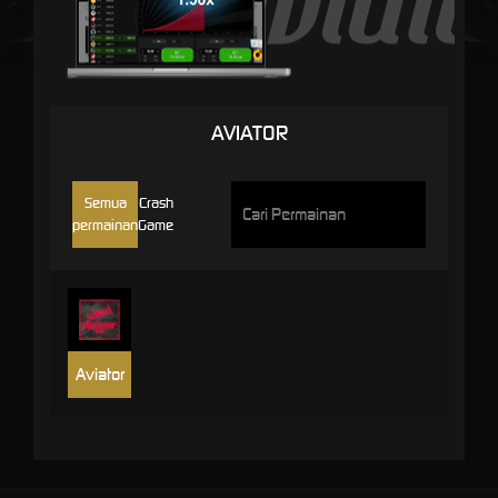
AVIATOR
Semua
Crash
permainan
Game
Aviator