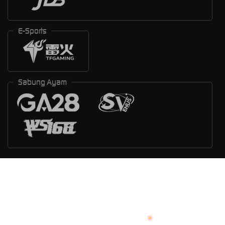
E-Sports
Sabung Ayam