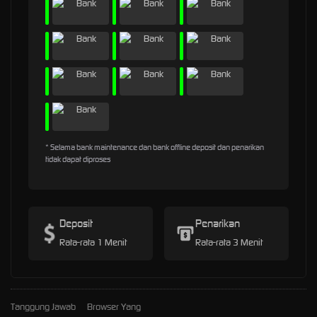
* Selama bank maintenance dan bank offline deposit dan penarikan
tidak dapat diproses
Deposit
Penarikan
Rata-rata 1 Menit
Rata-rata 3 Menit
Tanggung Jawab
Browser Yang