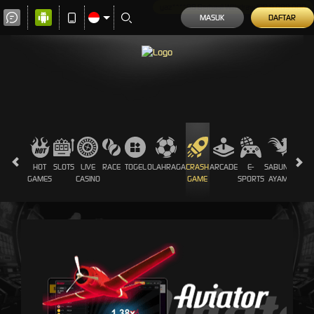
MASUK
DAFTAR
yaz****88 Berhasil Withdraw IDR 9.089.000
HOT
SLOTS
LIVE
RACE
TOGEL
OLAHRAGA
CRASH
ARCADE
E-
SABUNG
PROM
GAMES
CASINO
GAME
SPORTS
AYAM