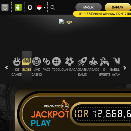
MASUK
DAFTAR
ri****38 Berhasil Withdraw IDR 417.0
HOT
SLOTS
LIVE
RACE
TOGEL
OLAHRAGA
CRASH
ARCADE
E-
SABUNG
PROM
GAMES
CASINO
GAME
SPORTS
AYAM
IDR
12,668,
JACKPOT
PLAY