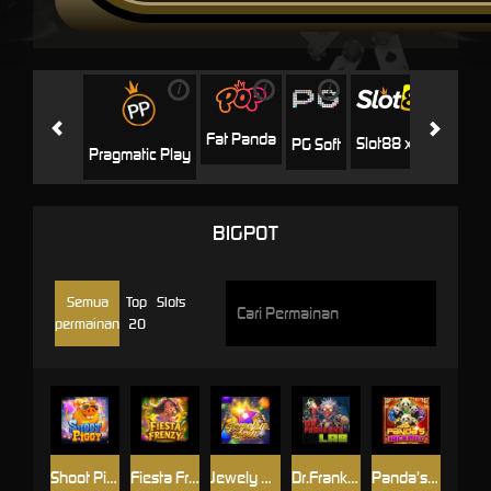
i
i
i
i
i
Facha
Fat Panda
Slot88 x PP
PG Soft
Pragmatic Play
BIGPOT
Semua
Top
Slots
permainan
20
Shoot Piggy
Fiesta Frenzy
Jewely Spin
Dr.Franken’s Lab
Panda’s Jackpot