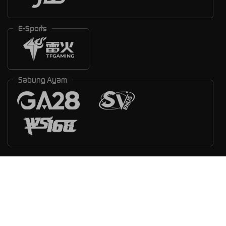
E-Sports
Sabung Ayam