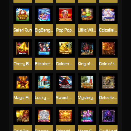
Safari Run
BigBang Spin
Pop Popcorns
Little Witch's Fortune
Celestial Goddess
Cherry Bell
Elizabeth Lab
Golden Panda
King of Pig
Gold of the King
Magic Fire
Lucky Waterfalls
Sword Master
Mystery Wind
Detective’s Dream