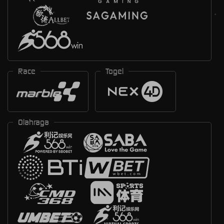
Race
Togel
Olahraga