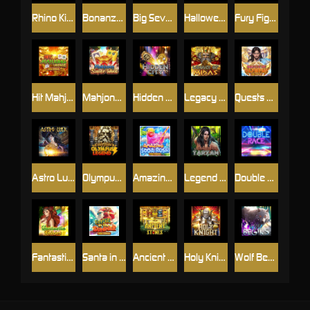
Rhino King
Bonanza Coins
Big Sevens Jackpot
Halloween Ghost
Fury Fighters
Hit Mahjong Wins
Mahjong Super Wins
Hidden City
Legacy of Midas
Quests of Olympus
Astro Luck
Olympus Legend
Amazing Soda Rush
Legend of Tarzan
Double Race
Fantastic Faries
Santa in the Summer
Ancient Stones
Holy Knight
Wolf Begins