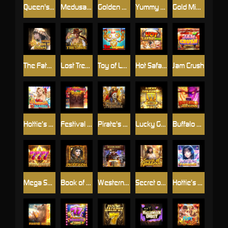
Queen's Bow
Medusa’s Blessing
Golden Kitty
Yummy Kitchen
Gold Mine Rush
The Fates of Sisters
Lost Treasure
Toy of Legend
Hot Safari Run
Jam Crush
Hottie’s Vacation
Festival of the Dead
Pirate's Treasure
Lucky Goldbar
Buffalo Begins
Mega Sevens
Book of Pharaoh
Western Sherrif
Secret of Goddess
Hottie’s Paradise